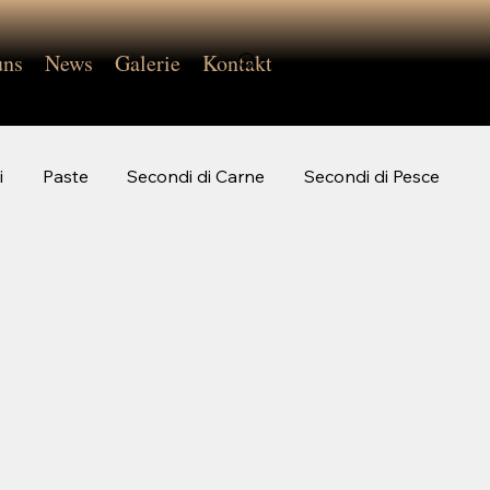
uns
News
Galerie
Kontakt
i
Paste
Secondi di Carne
Secondi di Pesce
P