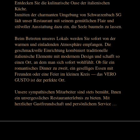
Entdecken Sie die kulinarische Oase der italienischen 
Küche.

Inmitten der charmanten Umgebung von Schwarzenbach SG 
lädt unser Restaurant mit seinem gemütlichen Flair und 
stilvoller Ausstattung dazu ein, die Seele baumeln zu lassen.

Beim Betreten unseres Lokals werden Sie sofort von der 
warmen und einladenden Atmosphäre empfangen. Die 
geschmackvolle Einrichtung kombiniert traditionelle 
italienische Elemente mit modernem Design und schafft so 
einen Ort, an dem man sich sofort wohlfühlt. Ob für ein 
romantisches Dinner zu zweit, ein geselliges Essen mit 
Freunden oder eine Feier im kleinen Kreis — das VERO 
GUSTO ist der perfekte Ort.

Unsere sympathischen Mitarbeiter sind stets bemüht, Ihnen 
ein unvergessliches Restauranterlebnis zu bieten. Mit 
herzlicher Gastfreundschaft und persönlichem Service 
sorgen wir dafür, dass Sie sich rundum wohlfühlen. Sie 
stehen Ihnen bei Fragen zur Speisekarte zur Seite und 
empfehlen Ihnen gerne unsere Spezialitäten.

Und natürlich steht bei uns das Essen im Mittelpunkt! 
Lassen Sie sich von unseren authentischen italienischen 