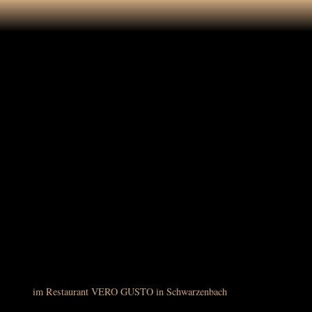
-VERO GUSTO-
Ristorante Pizzeria
Willkommen
im Restaurant VERO GUSTO in Schwarzenbach
